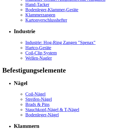
Hand-Tacker
Bodenleger-Klammer-Geräte
Klammerzangen
Kartonverschlusshefter
Industrie
Industrie: Hog-Ring Zangen "Spenax"
Hartco-Geräte
Coil-Clip System
Wellen-Nagler
Befestigungselemente
Nägel
Coil-Nägel
Streifen-Nägel
Brads & Pins
Stauchkopf-Nägel & T-Nägel
Bodenleger-Nägel
Klammern