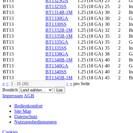
BT13
BT1325GA
1.25 (18 GA)
25
2
G
BT13
BT1325SS
1.25 (18 GA)
25
2
I
BT13
BT1314B-1M
1.25 (18 GA)
30
2
B
BT13
BT1330GA
1.25 (18 GA)
30
2
G
BT13
BT1330SS
1.25 (18 GA)
30
2
I
BT13
BT1332B-1M
1.25 (18 GA)
32
2
B
BT13
BT1335B-1M
1.25 (18 GA)
35
2
B
BT13
BT1335GA
1.25 (18 GA)
35
2
G
BT13
BT1335SS
1.25 (18 GA)
35
2
I
BT13
BT1338GA
1.25 (18 GA)
38
2
G
BT13
BT1340B-1M
1.25 (18 GA)
40
2
B
BT13
BT1340GA
1.25 (18 GA)
40
2
G
BT13
BT1340SS
1.25 (18 GA)
40
2
I
BT13
BT1345B-1M
1.25 (18 GA)
45
2
B
«
<
>
»
pro Seite
Bostitch
Los
Impressum
AGB
Bedienkomfort
Site Map
Datenschutz
Nutzungsbedingungen
Cookies