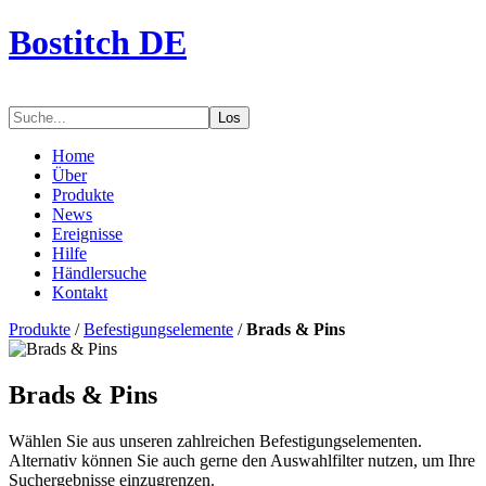
Bostitch DE
Los
Home
Über
Produkte
News
Ereignisse
Hilfe
Händlersuche
Kontakt
Produkte
/
Befestigungselemente
/
Brads & Pins
Brads & Pins
Wählen Sie aus unseren zahlreichen Befestigungselementen.
Alternativ können Sie auch gerne den Auswahlfilter nutzen, um Ihre
Suchergebnisse einzugrenzen.