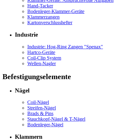
Klammer-Geräte: Anspruchsvolle Aufgaben
Hand-Tacker
Bodenleger-Klammer-Geräte
Klammerzangen
Kartonverschlusshefter
Industrie
Industrie: Hog-Ring Zangen "Spenax"
Hartco-Geräte
Coil-Clip System
Wellen-Nagler
Befestigungselemente
Nägel
Coil-Nägel
Streifen-Nägel
Brads & Pins
Stauchkopf-Nägel & T-Nägel
Bodenleger-Nägel
Klammern