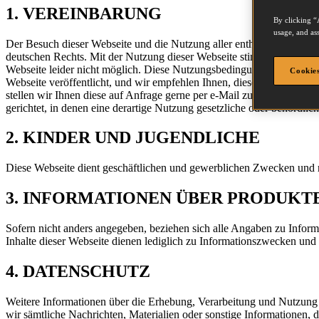
1. VEREINBARUNG
By clicking “
usage, and ass
Der Besuch dieser Webseite und die Nutzung aller enthaltenen Info
deutschen Rechts. Mit der Nutzung dieser Webseite stimmen Sie den 
Webseite leider nicht möglich. Diese Nutzungsbedingungen können si
Cookies
Webseite veröffentlicht, und wir empfehlen Ihnen, diese vor jeder Nu
stellen wir Ihnen diese auf Anfrage gerne per e-Mail zur Verfügung. 
gerichtet, in denen eine derartige Nutzung gesetzliche oder behördli
2. KINDER UND JUGENDLICHE
Diese Webseite dient geschäftlichen und gewerblichen Zwecken und ri
3. INFORMATIONEN ÜBER PRODUKT
Sofern nicht anders angegeben, beziehen sich alle Angaben zu Informa
Inhalte dieser Webseite dienen lediglich zu Informationszwecken un
4. DATENSCHUTZ
Weitere Informationen über die Erhebung, Verarbeitung und Nutzun
wir sämtliche Nachrichten, Materialien oder sonstige Informationen, d