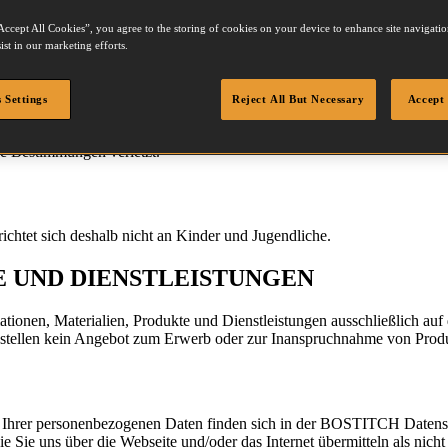
Accept All Cookies”, you agree to the storing of cookies on your device to enhance site navigation
ist in our marketing efforts.
rmationen, Materialien, Produkte und Dienstleistungen unterliegt di
zugrunde liegenden Nutzungsbedingungen zu. Wenn Sie mit diesen Nutz
ch von Zeit zu Zeit ohne gesonderte Benachrichtigung ändern. Die jew
 Settings
Reject All But Necessary
Accept 
tzung der Webseite zu prüfen. Sofern Sie nicht in der Lage sind, über 
Die Nutzung dieser Webseite und aller enthaltenen Informationen, Materi
che Bestimmungen verletzt.
chtet sich deshalb nicht an Kinder und Jugendliche.
E UND DIENSTLEISTUNGEN
tionen, Materialien, Produkte und Dienstleistungen ausschließlich auf
d stellen kein Angebot zum Erwerb oder zur Inanspruchnahme von Produ
g Ihrer personenbezogenen Daten finden sich in der BOSTITCH Daten
ie Sie uns über die Webseite und/oder das Internet übermitteln als nicht