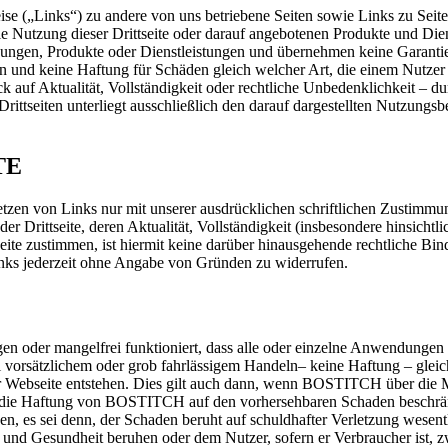
 („Links“) zu andere von uns betriebene Seiten sowie Links zu Seiten D
 die Nutzung dieser Drittseite oder darauf angebotenen Produkte und Die
gungen, Produkte oder Dienstleistungen und übernehmen keine Garantie,
en und keine Haftung für Schäden gleich welcher Art, die einem Nutzer
auf Aktualität, Vollständigkeit oder rechtliche Unbedenklichkeit – dur
Drittseiten unterliegt ausschließlich den darauf dargestellten Nutzung
TE
tzen von Links nur mit unserer ausdrücklichen schriftlichen Zustimmung
e der Drittseite, deren Aktualität, Vollständigkeit (insbesondere hinsich
eite zustimmen, ist hiermit keine darüber hinausgehende rechtliche B
nks jederzeit ohne Angabe von Gründen zu widerrufen.
oder mangelfrei funktioniert, dass alle oder einzelne Anwendungen verf
orsätzlichem oder grob fahrlässigem Handeln– keine Haftung – gleic
 Webseite entstehen. Dies gilt auch dann, wenn BOSTITCH über die Mö
ist die Haftung von BOSTITCH auf den vorhersehbaren Schaden beschränk
en, es sei denn, der Schaden beruht auf schuldhafter Verletzung wese
r und Gesundheit beruhen oder dem Nutzer, sofern er Verbraucher ist, 