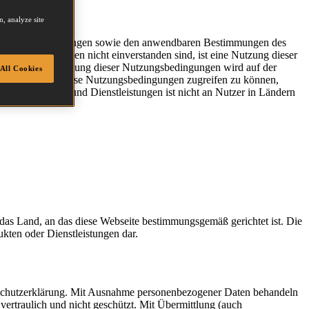
, analyze site
esen Nutzungsbedingungen sowie den anwendbaren Bestimmungen des
ungsbedingungen nicht einverstanden sind, ist eine Nutzung dieser
eils aktuelle Fassung dieser Nutzungsbedingungen wird auf der
All Cookies
das Internet auf diese Nutzungsbedingungen zugreifen zu können,
alien, Produkte und Dienstleistungen ist nicht an Nutzer in Ländern
 das Land, an das diese Webseite bestimmungsgemäß gerichtet ist. Die
kten oder Dienstleistungen dar.
schutzerklärung. Mit Ausnahme personenbezogener Daten behandeln
 vertraulich und nicht geschützt. Mit Übermittlung (auch