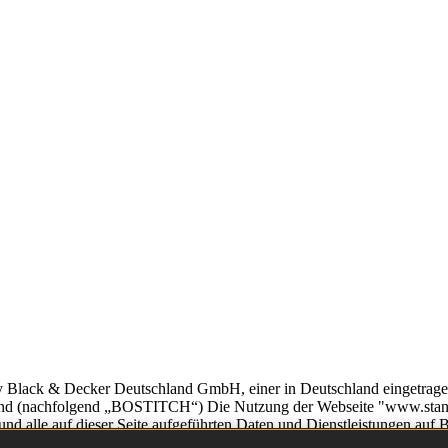
ey Black & Decker Deutschland GmbH, einer in Deutschland eingetrag
hland (nachfolgend „BOSTITCH“) Die Nutzung der Webseite "www.stanl
 und alle auf dieser Seite aufgeführten Daten und Dienstleistungen auf