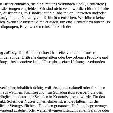
ritter enthalten, die nicht mit uns verbunden sind („Drittseiten“).
nstleistungen empfehlen. Wir sind nicht verantwortlich für die Inhalte
 Zusicherung im Hinblick auf die Inhalte von Drittseiten und/oder
 aufgrund der Nutzung von Drittseiten entstehen. Wir führen keine
ch. Wenn Sie unsere Seite verlassen, um eine Drittseite zu nutzen, so
sbedingungen, Regelwerken (einschließlich der
 zulässig. Der Betreiber einer Drittseite, von der auf unsere
tlich der auf der Drittseite dargestellten oder beworbenen Produkte und
indung – insbesondere keine Übernahme einer Haftung – verbunden.
ügbar, inhaltlich richtig, vollständig oder aktuell oder für einen
h aus welchem Rechtsgrund - für Schäden jedweder Art, die dem
glichkeit derartiger Schäden in Kenntnis gesetzt wurde. Für den
t. Sofern der Nutzer Unternehmer ist, ist die Haftung für die
ntlicher Vertragspflichten. Die oben genannten Haftungsbegrenzungen
zwingend zustehen oder wegen etwaiger Erteilung einer Garantie oder