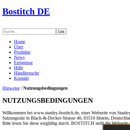
Bostitch DE
Los
Home
Über
Produkte
News
Ereignisse
Hilfe
Händlersuche
Kontakt
Hinweise
/
Nutzungsbedingungen
NUTZUNGSBEDINGUNGEN
Willkommen bei www.stanley-bostitch.de, einer Webseite von Stanl
Satzungssitz in Black-&-Decker-Strasse 40, 65510 Idstein, Deutsc
Bitte lesen Sie diese sorgfältig durch. BOSTITCH stellt die Webseite