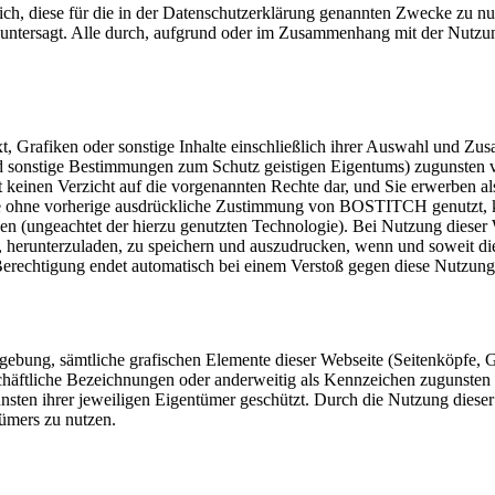
ich, diese für die in der Datenschutzerklärung genannten Zwecke zu n
rikt untersagt. Alle durch, aufgrund oder im Zusammenhang mit der Nu
xt, Grafiken oder sonstige Inhalte einschließlich ihrer Auswahl und Z
 und sonstige Bestimmungen zum Schutz geistigen Eigentums) zugun
llt keinen Verzicht auf die vorgenannten Rechte dar, und Sie erwerben a
e ohne vorherige ausdrückliche Zustimmung von BOSTITCH genutzt, kopier
 (ungeachtet der hierzu genutzten Technologie). Bei Nutzung dieser We
n, herunterzuladen, zu speichern und auszudrucken, wenn und soweit di
Berechtigung endet automatisch bei einem Verstoß gegen diese Nutzun
 sämtliche grafischen Elemente dieser Webseite (Seitenköpfe, Graf
eschäftliche Bezeichnungen oder anderweitig als Kennzeichen zuguns
ten ihrer jeweiligen Eigentümer geschützt. Durch die Nutzung dieser 
ümers zu nutzen.