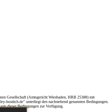
enen Gesellschaft (Amtsgericht Wiesbaden, HRB 25388) mit
ey-bostitch.de" unterliegt den nachstehend genannten Bedingungen.
 Basis dieser Bedingungen zur Verfügung.