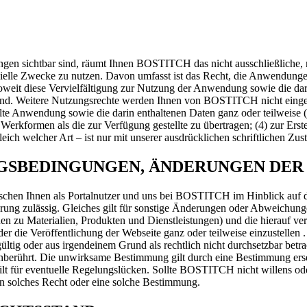
en sichtbar sind, räumt Ihnen BOSTITCH das nicht ausschließliche, ni
erzielle Zwecke zu nutzen. Davon umfasst ist das Recht, die Anwendung
oweit diese Vervielfältigung zur Nutzung der Anwendung sowie die dar
t sind. Weitere Nutzungsrechte werden Ihnen von BOSTITCH nicht eing
llte Anwendung sowie die darin enthaltenen Daten ganz oder teilweise (
 Werkformen als die zur Verfügung gestellte zu übertragen; (4) zur Ers
ch welcher Art – ist nur mit unserer ausdrücklichen schriftlichen Zus
NGSBEDINGUNGEN, ÄNDERUNGEN DER
chen Ihnen als Portalnutzer und uns bei BOSTITCH im Hinblick auf d
nbarung zulässig. Gleiches gilt für sonstige Änderungen oder Abweic
onen zu Materialien, Produkten und Dienstleistungen) und die hierauf ve
die Veröffentlichung der Webseite ganz oder teilweise einzustellen . 
g oder aus irgendeinem Grund als rechtlich nicht durchsetzbar betracht
n unberührt. Die unwirksame Bestimmung gilt durch eine Bestimmung e
lt für eventuelle Regelungslücken. Sollte BOSTITCH nicht willens ode
ein solches Recht oder eine solche Bestimmung.