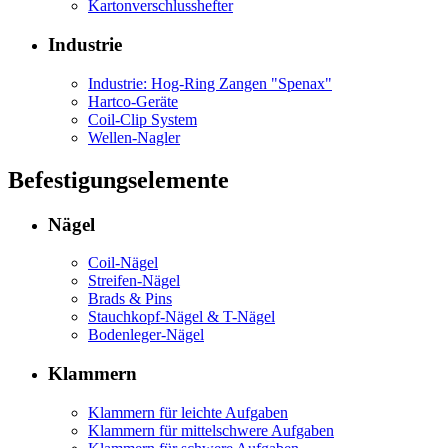
Kartonverschlusshefter
Industrie
Industrie: Hog-Ring Zangen "Spenax"
Hartco-Geräte
Coil-Clip System
Wellen-Nagler
Befestigungselemente
Nägel
Coil-Nägel
Streifen-Nägel
Brads & Pins
Stauchkopf-Nägel & T-Nägel
Bodenleger-Nägel
Klammern
Klammern für leichte Aufgaben
Klammern für mittelschwere Aufgaben