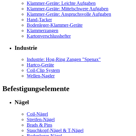
Klammer-Geräte: Leichte Aufgaben
Klammer-Geräte: Mittelschwere Aufgaben
Klammer-Geräte: Anspruchsvolle Aufgaben
Hand-Tacker
Bodenleger-Klammer-Geräte
Klammerzangen
Kartonverschlusshefter
Industrie
Industrie: Hog-Ring Zangen "Spenax"
Hartco-Geräte
Coil-Clip System
Wellen-Nagler
Befestigungselemente
Nägel
Coil-Nägel
Streifen-Nägel
Brads & Pins
Stauchkopf-Nägel & T-Nägel
Bodenleger-Nägel