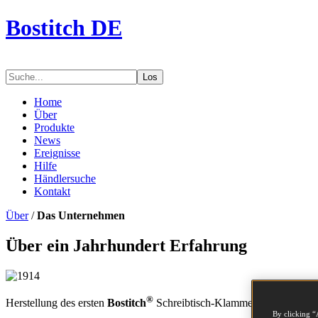
Bostitch DE
Los
Home
Über
Produkte
News
Ereignisse
Hilfe
Händlersuche
Kontakt
Über
/
Das Unternehmen
Über ein Jahrhundert Erfahrung
®
Herstellung des ersten
Bostitch
Schreibtisch-Klammergeräts Model
By clicking “