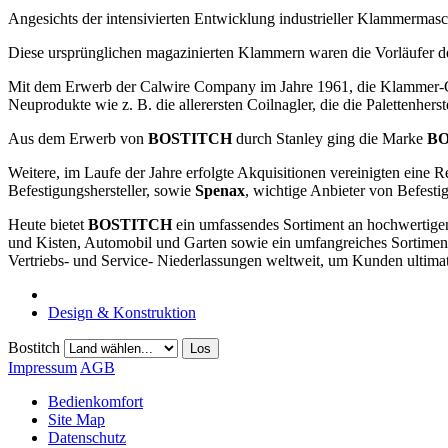
Angesichts der intensivierten Entwicklung industrieller Klammerma
Diese ursprünglichen magazinierten Klammern waren die Vorläufer d
Mit dem Erwerb der Calwire Company im Jahre 1961, die Klammer-Ger
Neuprodukte wie z. B. die allerersten Coilnagler, die die Palettenher
Aus dem Erwerb von
BOSTITCH
durch Stanley ging die Marke
BO
Weitere, im Laufe der Jahre erfolgte Akquisitionen vereinigten ein
Befestigungshersteller, sowie
Spenax
, wichtige Anbieter von Befesti
Heute bietet
BOSTITCH
ein umfassendes Sortiment an hochwertigen
und Kisten, Automobil und Garten sowie ein umfangreiches Sortiment
Vertriebs- und Service- Niederlassungen weltweit, um Kunden ultimati
Design & Konstruktion
Bostitch
Los
Impressum
AGB
Bedienkomfort
Site Map
Datenschutz