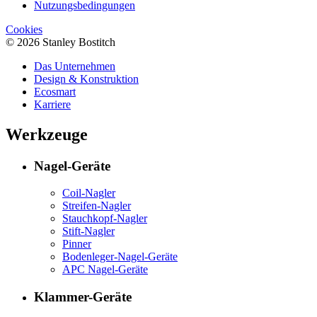
Nutzungsbedingungen
Cookies
© 2026 Stanley Bostitch
Das Unternehmen
Design & Konstruktion
Ecosmart
Karriere
Werkzeuge
Nagel-Geräte
Coil-Nagler
Streifen-Nagler
Stauchkopf-Nagler
Stift-Nagler
Pinner
Bodenleger-Nagel-Geräte
APC Nagel-Geräte
Klammer-Geräte