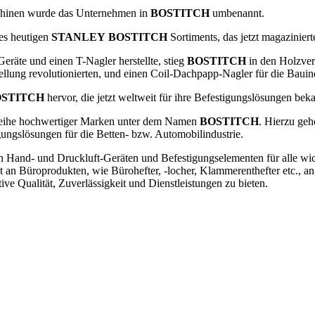
schinen wurde das Unternehmen in
BOSTITCH
umbenannt.
es heutigen
STANLEY
BOSTITCH
Sortiments, das jetzt magaziniert
äte und einen T-Nagler herstellte, stieg
BOSTITCH
in den Holzver
stellung revolutionierten, und einen Coil-Dachpapp-Nagler für die Bauind
STITCH
hervor, die jetzt weltweit für ihre Befestigungslösungen bekan
e Reihe hochwertiger Marken unter dem Namen
BOSTITCH
. Hierzu ge
gungslösungen für die Betten- bzw. Automobilindustrie.
 Hand- und Druckluft-Geräten und Befestigungselementen für alle wic
 an Büroprodukten, wie Bürohefter, -locher, Klammerenthefter etc., a
ve Qualität, Zuverlässigkeit und Dienstleistungen zu bieten.