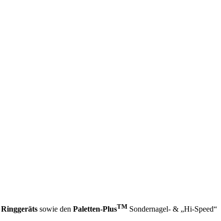
TM
Ringgeräts
sowie den
Paletten-Plus
Sondernagel- & „Hi-Speed“