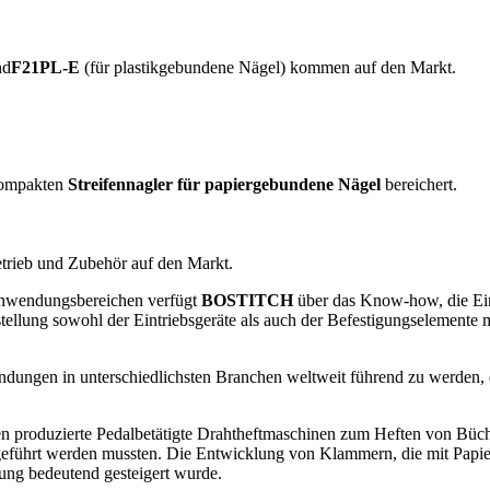
nd
F21PL-E
(für plastikgebundene Nägel) kommen auf den Markt.
 kompakten
Streifennagler für papiergebundene Nägel
bereichert.
etrieb und Zubehör auf den Markt.
 Anwendungsbereichen verfügt
BOSTITCH
über das Know-how, die Ein
tellung sowohl der Eintriebsgeräte als auch der Befestigungselemente
ndungen in unterschiedlichsten Branchen weltweit führend zu werden, 
 produzierte Pedalbetätigte Drahtheftmaschinen zum Heften von Büch
geführt werden mussten. Die Entwicklung von Klammern, die mit Papie
ung bedeutend gesteigert wurde.