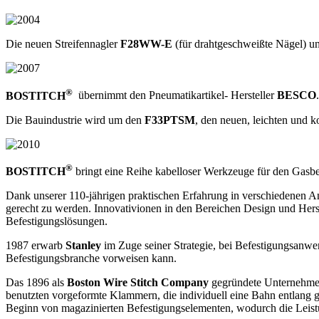
Die neuen Streifennagler
F28WW-E
(für drahtgeschweißte Nägel) u
®
BOSTITCH
übernimmt den Pneumatikartikel- Hersteller
BESCO
.
Die Bauindustrie wird um den
F33PTSM
, den neuen, leichten und
®
BOSTITCH
bringt eine Reihe kabelloser Werkzeuge für den Gasb
Dank unserer 110-jährigen praktischen Erfahrung in verschiedenen
gerecht zu werden. Innovativionen in den Bereichen Design und Hers
Befestigungslösungen.
1987 erwarb
Stanley
im Zuge seiner Strategie, bei Befestigungsanwe
Befestigungsbranche vorweisen kann.
Das 1896 als
Boston Wire Stitch Company
gegründete Unternehmen
benutzten vorgeformte Klammern, die individuell eine Bahn entlang 
Beginn von magazinierten Befestigungselementen, wodurch die Leist