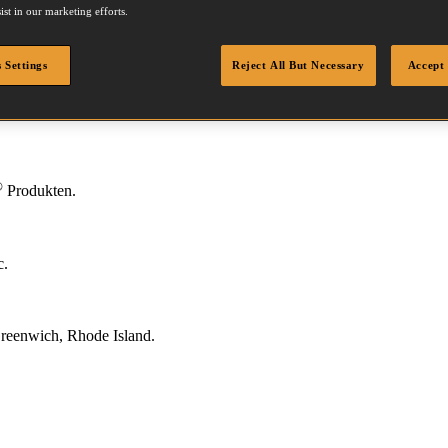
ist in our marketing efforts.
®
 durch
Bostitch
 Settings
Reject All But Necessary
Accept 
®
Produkten.
c.
Greenwich, Rhode Island.