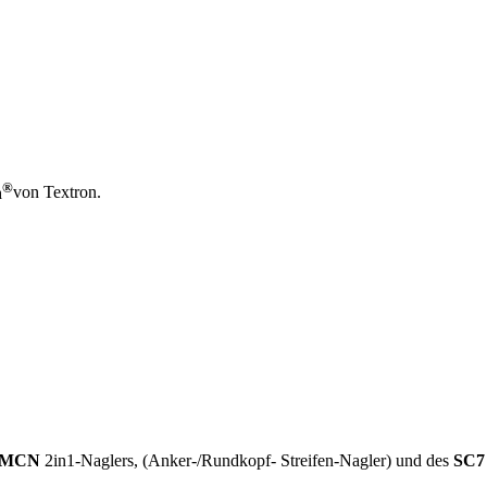
®
h
von Textron.
2MCN
2in1-Naglers, (Anker-/Rundkopf- Streifen-Nagler) und des
SC7 