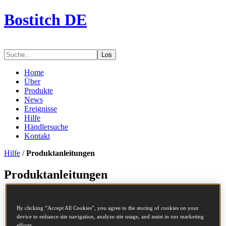
Bostitch DE
Los
Home
Über
Produkte
News
Ereignisse
Hilfe
Händlersuche
Kontakt
Hilfe
/
Produktanleitungen
Produktanleitungen
Wählen Sie einen Kompressor
Häufige Fragen
By clicking “Accept All Cookies”, you agree to the storing of cookies on your
Broschüren
device to enhance site navigation, analyze site usage, and assist in our marketing
efforts.