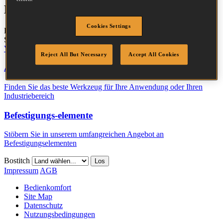
Brauchen Sie Hilfe?
Cookies Settings
Klicken Sie auf nachfolgenden Links, um mehr zu erfahren. Falls
Sie nicht finden, wonach Sie suchen,
setzen Sie sich bitte mit uns in
Verbindung
.
Reject All But Necessary
Accept All Cookies
Anwendungssuche
Finden Sie das beste Werkzeug für Ihre Anwendung oder Ihren
Industriebereich
Befestigungs-elemente
Stöbern Sie in unserem umfangreichen Angebot an
Befestigungselementen
Bostitch
Los
Impressum
AGB
Bedienkomfort
Site Map
Datenschutz
Nutzungsbedingungen