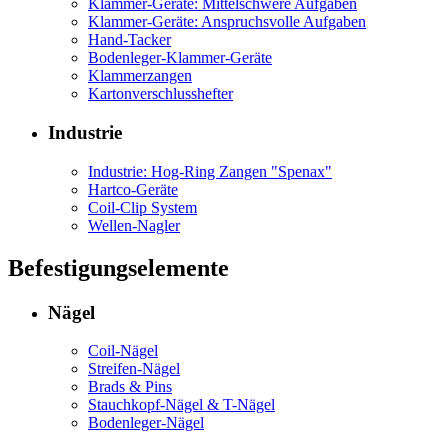
Klammer-Geräte: Mittelschwere Aufgaben
Klammer-Geräte: Anspruchsvolle Aufgaben
Hand-Tacker
Bodenleger-Klammer-Geräte
Klammerzangen
Kartonverschlusshefter
Industrie
Industrie: Hog-Ring Zangen "Spenax"
Hartco-Geräte
Coil-Clip System
Wellen-Nagler
Befestigungselemente
Nägel
Coil-Nägel
Streifen-Nägel
Brads & Pins
Stauchkopf-Nägel & T-Nägel
Bodenleger-Nägel