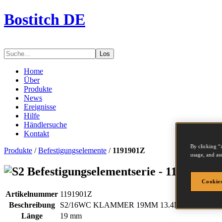
Bostitch DE
Los
Home
Über
Produkte
News
Ereignisse
Hilfe
Händlersuche
Kontakt
By clicking “
Produkte
/
Befestigungselemente
/
1191901Z
usage, and ass
Befestigungselementserie - 1191901Z
Cookies
Artikelnummer
1191901Z
Beschreibung
S2/16WC KLAMMER 19MM 13.4M
Länge
19 mm