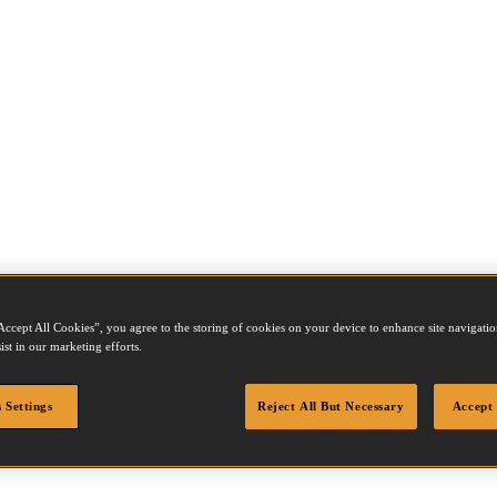
Accept All Cookies”, you agree to the storing of cookies on your device to enhance site navigation
ist in our marketing efforts.
 Settings
Reject All But Necessary
Accept 