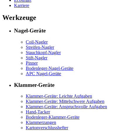
Ecosmart
Karriere
Werkzeuge
Nagel-Geräte
Coil-Nagler
Streifen-Nagler
Stauchkopf-Nagler
Stift-Nagler
Pinner
Bodenleger-Nagel-Geräte
APC Nagel-Geräte
Klammer-Geräte
Klammer-Geräte: Leichte Aufgaben
Klammer-Geräte: Mittelschwere Aufgaben
Klammer-Geräte: Anspruchsvolle Aufgaben
Hand-Tacker
Bodenleger-Klammer-Geräte
Klammerzangen
Kartonverschlusshefter