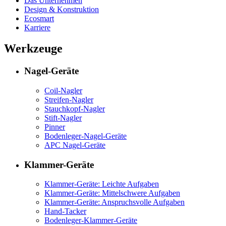
Das Unternehmen
Design & Konstruktion
Ecosmart
Karriere
Werkzeuge
Nagel-Geräte
Coil-Nagler
Streifen-Nagler
Stauchkopf-Nagler
Stift-Nagler
Pinner
Bodenleger-Nagel-Geräte
APC Nagel-Geräte
Klammer-Geräte
Klammer-Geräte: Leichte Aufgaben
Klammer-Geräte: Mittelschwere Aufgaben
Klammer-Geräte: Anspruchsvolle Aufgaben
Hand-Tacker
Bodenleger-Klammer-Geräte