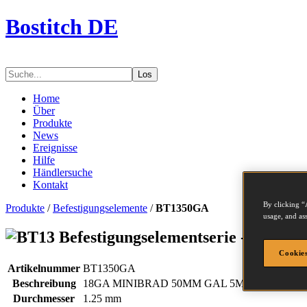
Bostitch DE
Los
Home
Über
Produkte
News
Ereignisse
Hilfe
Händlersuche
Kontakt
By clicking “
Produkte
/
Befestigungselemente
/
BT1350GA
usage, and ass
Befestigungselementserie - BT135
Cookies
Artikelnummer
BT1350GA
Beschreibung
18GA MINIBRAD 50MM GAL 5M
Durchmesser
1.25 mm