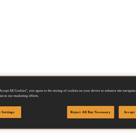
Accept All Cookies”, you agree to the storing of cookies on your device to enhance site navigation
ist in our marketing efforts.
0GA
 Settings
Reject All But Necessary
Accept 