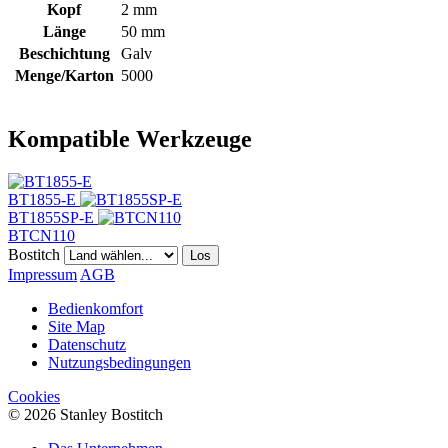
Kopf
2 mm
Länge
50 mm
Beschichtung
Galv
Menge/Karton
5000
Kompatible Werkzeuge
BT1855-E
BT1855SP-E
BTCN110
Bostitch
Los
Impressum
AGB
Bedienkomfort
Site Map
Datenschutz
Nutzungsbedingungen
Cookies
© 2026 Stanley Bostitch