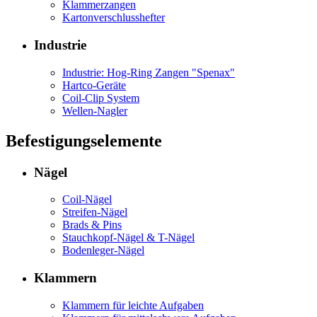
Klammerzangen
Kartonverschlusshefter
Industrie
Industrie: Hog-Ring Zangen "Spenax"
Hartco-Geräte
Coil-Clip System
Wellen-Nagler
Befestigungselemente
Nägel
Coil-Nägel
Streifen-Nägel
Brads & Pins
Stauchkopf-Nägel & T-Nägel
Bodenleger-Nägel
Klammern
Klammern für leichte Aufgaben