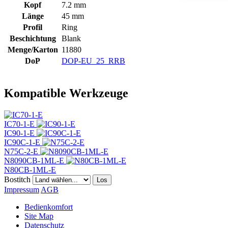
Kopf
7.2 mm
Länge
45 mm
Profil
Ring
Beschichtung
Blank
Menge/Karton
11880
DoP
DOP-EU_25_RRB
Kompatible Werkzeuge
IC70-1-E
IC90-1-E
IC90C-1-E
N75C-2-E
N8090CB-1ML-E
N80CB-1ML-E
Bostitch
Los
Impressum
AGB
Bedienkomfort
Site Map
Datenschutz