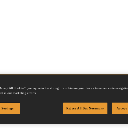
Accept All Cookies”, you agree to the storing of cookies on your device to enhance site navigation
ist in our marketing efforts.
 Settings
Reject All But Necessary
Accept 