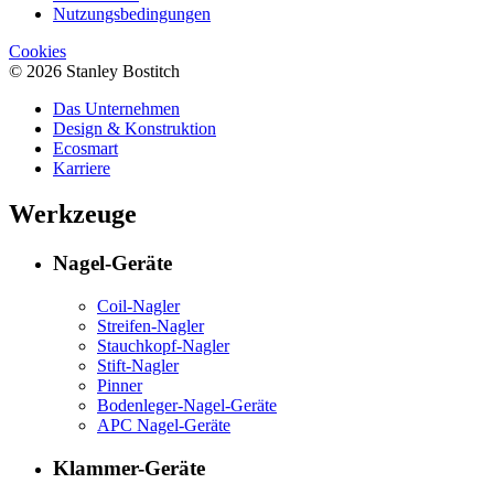
Nutzungsbedingungen
Cookies
© 2026 Stanley Bostitch
Das Unternehmen
Design & Konstruktion
Ecosmart
Karriere
Werkzeuge
Nagel-Geräte
Coil-Nagler
Streifen-Nagler
Stauchkopf-Nagler
Stift-Nagler
Pinner
Bodenleger-Nagel-Geräte
APC Nagel-Geräte
Klammer-Geräte