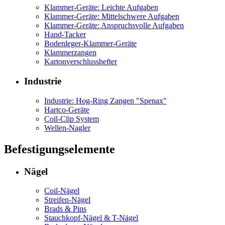
Klammer-Geräte: Leichte Aufgaben
Klammer-Geräte: Mittelschwere Aufgaben
Klammer-Geräte: Anspruchsvolle Aufgaben
Hand-Tacker
Bodenleger-Klammer-Geräte
Klammerzangen
Kartonverschlusshefter
Industrie
Industrie: Hog-Ring Zangen "Spenax"
Hartco-Geräte
Coil-Clip System
Wellen-Nagler
Befestigungselemente
Nägel
Coil-Nägel
Streifen-Nägel
Brads & Pins
Stauchkopf-Nägel & T-Nägel