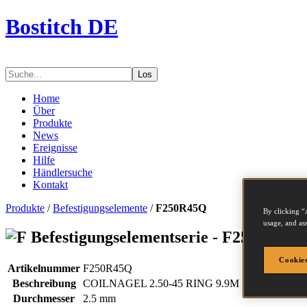
Bostitch DE
Los
Home
Über
Produkte
News
Ereignisse
Hilfe
Händlersuche
Kontakt
Produkte
/
Befestigungselemente
/
F250R45Q
By clicking “
usage, and ass
Befestigungselementserie - F250R45Q
Cookies
Artikelnummer
F250R45Q
Beschreibung
COILNAGEL 2.50-45 RING 9.9M
Durchmesser
2.5 mm