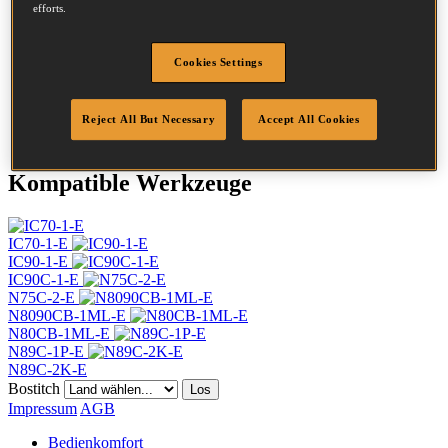
Kopf
7.2 mm
efforts.
Länge
55 mm
Profil
Ring
Cookies Settings
Beschichtung
Blank
Menge/Karton
9900
DoP
DOP-EU_25_RRB
Reject All But Necessary
Accept All Cookies
Kompatible Werkzeuge
IC70-1-E
IC90-1-E
IC90C-1-E
N75C-2-E
N8090CB-1ML-E
N80CB-1ML-E
N89C-1P-E
N89C-2K-E
Bostitch
Los
Impressum
AGB
Bedienkomfort