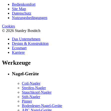
Bedienkomfort
Site Map
Datenschutz
Nutzungsbedingungen
Cookies
© 2026 Stanley Bostitch
Das Unternehmen
Design & Konstruktion
Ecosmart
Karriere
Werkzeuge
Nagel-Geräte
Coil-Nagler
Streifen-Nagler
Stauchkopf-Nagler
Stift-Nagler
Pinner
Bodenleger-Nagel-Geräte
APC Nagel-Geräte