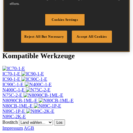
efforts.
Durchmesser
2.8 mm
Kopf
7.2 mm
Länge
55 mm
Cookies Settings
Profil
Ring
Beschichtung
Blank
Menge/Karton
8000
Reject All But Necessary
Accept All Cookies
Kompatible Werkzeuge
IC70-1-E
IC90-1-E
IC90C-1-E
N400C-1-E
N75C-2-E
N8090CB-1ML-E
N80CB-1ML-E
N89C-1P-E
N89C-2K-E
Bostitch
Los
Impressum
AGB