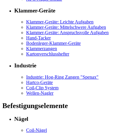
Klammer-Geräte
Klammer-Geräte: Leichte Aufgaben
Klammer-Geräte: Mittelschwere Aufgaben
Klammer-Geräte: Anspruchsvolle Aufgaben
Hand-Tacker
Bodenleger-Klammer-Geräte
Klammerzangen
Kartonverschlusshefter
Industrie
Industrie: Hog-Ring Zangen "Spenax"
Hartco-Geräte
Coil-Clip System
Wellen-Nagler
Befestigungselemente
Nägel
Coil-Nägel