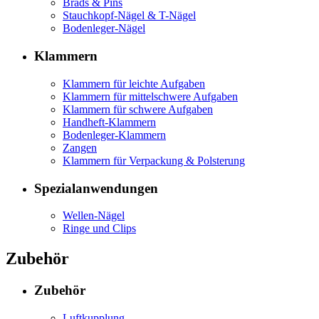
Brads & Pins
Stauchkopf-Nägel & T-Nägel
Bodenleger-Nägel
Klammern
Klammern für leichte Aufgaben
Klammern für mittelschwere Aufgaben
Klammern für schwere Aufgaben
Handheft-Klammern
Bodenleger-Klammern
Zangen
Klammern für Verpackung & Polsterung
Spezialanwendungen
Wellen-Nägel
Ringe und Clips
Zubehör
Zubehör
Luftkupplung