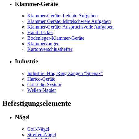
Klammer-Geräte
Klammer-Geräte: Leichte Aufgaben
Klammer-Geräte: Mittelschwere Aufgaben
Klammer-Geräte: Anspruchsvolle Aufgaben
Hand-Tacker
Bodenleger-Klammer-Geräte
Klammerzangen
Kartonverschlusshefter
Industrie
Industrie: Hog-Ring Zangen "Spenax"
Hartco-Geräte
Coil-Clip System
Wellen-Nagler
Befestigungselemente
Nägel
Coil-Nägel
Streifen-Nägel