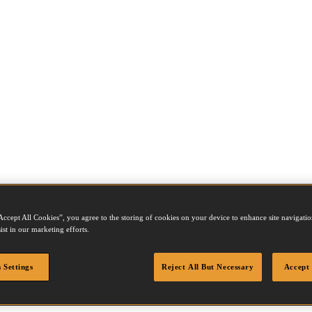
Accept All Cookies”, you agree to the storing of cookies on your device to enhance site navigation
ist in our marketing efforts.
 Settings
Reject All But Necessary
Accept 