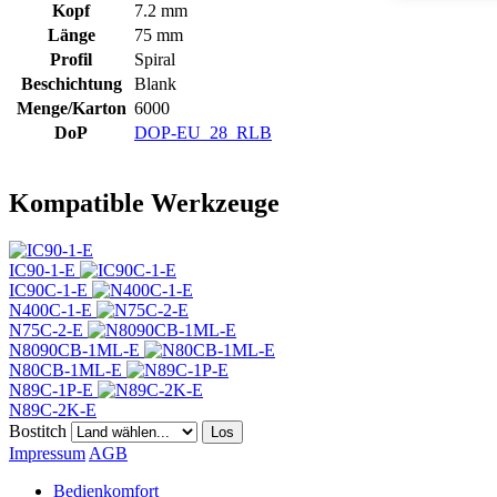
Kopf
7.2 mm
Länge
75 mm
Profil
Spiral
Beschichtung
Blank
Menge/Karton
6000
DoP
DOP-EU_28_RLB
Kompatible Werkzeuge
IC90-1-E
IC90C-1-E
N400C-1-E
N75C-2-E
N8090CB-1ML-E
N80CB-1ML-E
N89C-1P-E
N89C-2K-E
Bostitch
Los
Impressum
AGB
Bedienkomfort