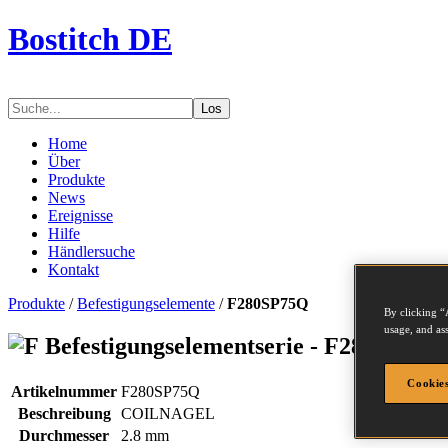
Bostitch DE
Los
Home
Über
Produkte
News
Ereignisse
Hilfe
Händlersuche
Kontakt
Produkte
/
Befestigungselemente
/
F280SP75Q
By clicking “
usage, and ass
Befestigungselementserie - F280SP75Q
Cookies
Artikelnummer
F280SP75Q
Beschreibung
COILNAGEL
Durchmesser
2.8 mm