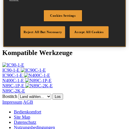
efforts.
Kopf
7.2 mm
Länge
90 mm
Profil
Glatt
Cookies Settings
Beschichtung
Blank
Menge/Karton
4050
Reject All But Necessary
Accept All Cookies
DoP
DOP-EU_31_RPB
Kompatible Werkzeuge
IC90-1-E
IC90C-1-E
N400C-1-E
N89C-1P-E
N89C-2K-E
Bostitch
Los
Impressum
AGB
Bedienkomfort
Site Map
Datenschutz
Nutzungsbedingungen