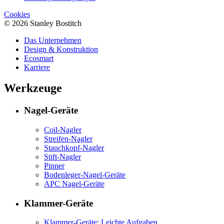
Cookies
© 2026 Stanley Bostitch
Das Unternehmen
Design & Konstruktion
Ecosmart
Karriere
Werkzeuge
Nagel-Geräte
Coil-Nagler
Streifen-Nagler
Stauchkopf-Nagler
Stift-Nagler
Pinner
Bodenleger-Nagel-Geräte
APC Nagel-Geräte
Klammer-Geräte
Klammer-Geräte: Leichte Aufgaben