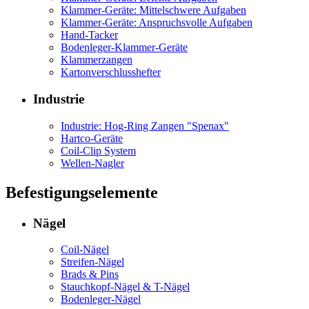
Klammer-Geräte: Mittelschwere Aufgaben
Klammer-Geräte: Anspruchsvolle Aufgaben
Hand-Tacker
Bodenleger-Klammer-Geräte
Klammerzangen
Kartonverschlusshefter
Industrie
Industrie: Hog-Ring Zangen "Spenax"
Hartco-Geräte
Coil-Clip System
Wellen-Nagler
Befestigungselemente
Nägel
Coil-Nägel
Streifen-Nägel
Brads & Pins
Stauchkopf-Nägel & T-Nägel
Bodenleger-Nägel