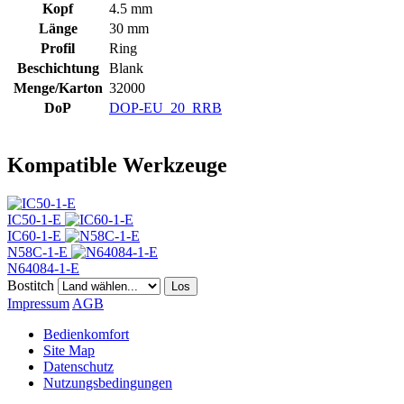
Kopf
4.5 mm
Länge
30 mm
Profil
Ring
Beschichtung
Blank
Menge/Karton
32000
DoP
DOP-EU_20_RRB
Kompatible Werkzeuge
IC50-1-E
IC60-1-E
N58C-1-E
N64084-1-E
Bostitch
Los
Impressum
AGB
Bedienkomfort
Site Map
Datenschutz
Nutzungsbedingungen