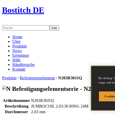
Bostitch DE
Los
Home
Über
Produkte
News
Ereignisse
Hilfe
Händlersuche
Kontakt
Produkte
/
Befestigungselemente
/
N203R30J1Q
By clicking “
usage, and ass
Befestigungselementserie - N203R30J
Cookies
Artikelnummer
N203R30J1Q
Beschreibung
JUMBOCOIL 2.03-30 RING 24M
Durchmesser
2.03 mm