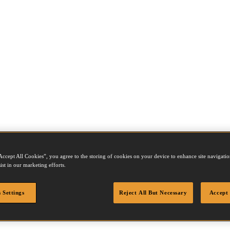
Accept All Cookies”, you agree to the storing of cookies on your device to enhance site navigation
ist in our marketing efforts.
1Q
 Settings
Reject All But Necessary
Accept 