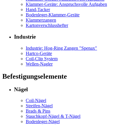
Klammer-Geräte: Anspruchsvolle Aufgaben
Hand-Tacker
Bodenleger-Klammer-Geräte
Klammerzangen
Kartonverschlusshefter
Industrie
Industrie: Hog-Ring Zangen "Spenax"
Hartco-Geräte
Coil-Clip System
Wellen-Nagler
Befestigungselemente
Nägel
Coil-Nägel
Streifen-Nägel
Brads & Pins
Stauchkopf-Nägel & T-Nägel
Bodenleger-Nägel