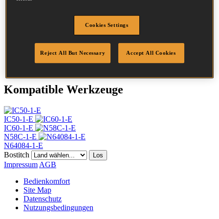
Kopf
4.5 mm
Länge
30 mm
Profil
Ring
Cookies Settings
Beschichtung
Blank
Menge/Karton
28000
Reject All But Necessary
Accept All Cookies
DoP
DOP-EU_20_RRB
Kompatible Werkzeuge
IC50-1-E
IC60-1-E
N58C-1-E
N64084-1-E
Bostitch
Los
Impressum
AGB
Bedienkomfort
Site Map
Datenschutz
Nutzungsbedingungen