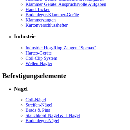
Klammer-Geräte: Anspruchsvolle Aufgaben
Hand-Tacker
Bodenleger-Klammer-Geräte
Klammerzangen
Kartonverschlusshefter
Industrie
Industrie: Hog-Ring Zangen "Spenax"
Hartco-Geräte
Coil-Clip System
Wellen-Nagler
Befestigungselemente
Nägel
Coil-Nägel
Streifen-Nägel
Brads & Pins
Stauchkopf-Nägel & T-Nägel
Bodenleger-Nägel