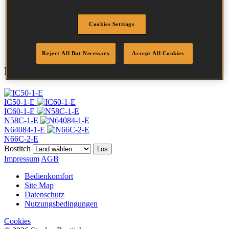
Länge
32 mm
Profil
Ring
Cookies Settings
Menge/Karton
28000
DoP
DOP-EU_20_RRB
Reject All But Necessary
Accept All Cookies
Kompatible Werkzeuge
IC50-1-E
IC60-1-E
N58C-1-E
N64084-1-E
N66C-2-E
Bostitch
Los
Impressum
AGB
Bedienkomfort
Site Map
Datenschutz
Nutzungsbedingungen
Cookies