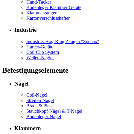
Hand-Tacker
Bodenleger-Klammer-Geräte
Klammerzangen
Kartonverschlusshefter
Industrie
Industrie: Hog-Ring Zangen "Spenax"
Hartco-Geräte
Coil-Clip System
Wellen-Nagler
Befestigungselemente
Nägel
Coil-Nägel
Streifen-Nägel
Brads & Pins
Stauchkopf-Nägel & T-Nägel
Bodenleger-Nägel
Klammern