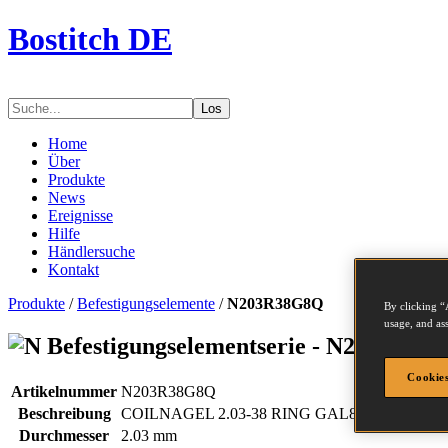
Bostitch DE
Los
Home
Über
Produkte
News
Ereignisse
Hilfe
Händlersuche
Kontakt
Produkte
/
Befestigungselemente
/
N203R38G8Q
By clicking “
usage, and ass
Befestigungselementserie - N203R38G
Cookies
Artikelnummer
N203R38G8Q
Beschreibung
COILNAGEL 2.03-38 RING GAL8 17.5M
Durchmesser
2.03 mm