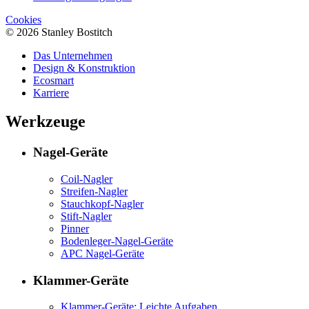
Cookies
© 2026 Stanley Bostitch
Das Unternehmen
Design & Konstruktion
Ecosmart
Karriere
Werkzeuge
Nagel-Geräte
Coil-Nagler
Streifen-Nagler
Stauchkopf-Nagler
Stift-Nagler
Pinner
Bodenleger-Nagel-Geräte
APC Nagel-Geräte
Klammer-Geräte
Klammer-Geräte: Leichte Aufgaben