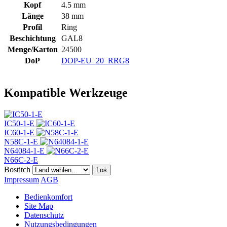
Kopf
4.5 mm
Länge
38 mm
Profil
Ring
Beschichtung
GAL8
Menge/Karton
24500
DoP
DOP-EU_20_RRG8
Kompatible Werkzeuge
IC50-1-E
IC60-1-E
N58C-1-E
N64084-1-E
N66C-2-E
Bostitch
Los
Impressum
AGB
Bedienkomfort
Site Map
Datenschutz
Nutzungsbedingungen