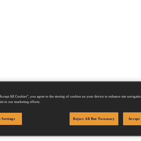
Accept All Cookies”, you agree to the storing of cookies on your device to enhance site navigation
ist in our marketing efforts.
8Q
 Settings
Reject All But Necessary
Accept 