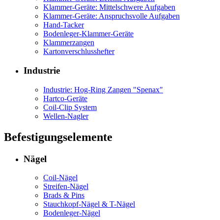
Klammer-Geräte: Mittelschwere Aufgaben
Klammer-Geräte: Anspruchsvolle Aufgaben
Hand-Tacker
Bodenleger-Klammer-Geräte
Klammerzangen
Kartonverschlusshefter
Industrie
Industrie: Hog-Ring Zangen "Spenax"
Hartco-Geräte
Coil-Clip System
Wellen-Nagler
Befestigungselemente
Nägel
Coil-Nägel
Streifen-Nägel
Brads & Pins
Stauchkopf-Nägel & T-Nägel
Bodenleger-Nägel