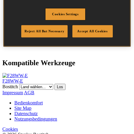
Durchmesser
2.8 mm
Kopf
7.5 mm
Cookies Settings
Länge
70 mm
Profil
Ring
Beschichtung
Blank
Reject All But Necessary
Accept All Cookies
Menge/Karton
2000
DoP
DOP-EU_28_NRB
Kompatible Werkzeuge
F28WW-E
Bostitch
Los
Impressum
AGB
Bedienkomfort
Site Map
Datenschutz
Nutzungsbedingungen
Cookies