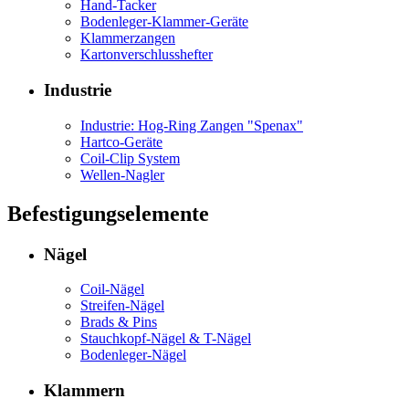
Hand-Tacker
Bodenleger-Klammer-Geräte
Klammerzangen
Kartonverschlusshefter
Industrie
Industrie: Hog-Ring Zangen "Spenax"
Hartco-Geräte
Coil-Clip System
Wellen-Nagler
Befestigungselemente
Nägel
Coil-Nägel
Streifen-Nägel
Brads & Pins
Stauchkopf-Nägel & T-Nägel
Bodenleger-Nägel
Klammern