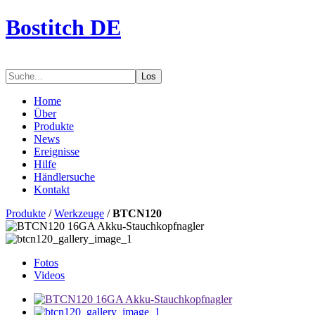
Bostitch DE
Los
Home
Über
Produkte
News
Ereignisse
Hilfe
Händlersuche
Kontakt
Produkte
/
Werkzeuge
/
BTCN120
Fotos
Videos