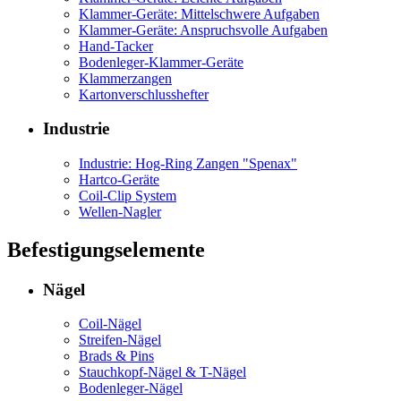
Klammer-Geräte: Mittelschwere Aufgaben
Klammer-Geräte: Anspruchsvolle Aufgaben
Hand-Tacker
Bodenleger-Klammer-Geräte
Klammerzangen
Kartonverschlusshefter
Industrie
Industrie: Hog-Ring Zangen "Spenax"
Hartco-Geräte
Coil-Clip System
Wellen-Nagler
Befestigungselemente
Nägel
Coil-Nägel
Streifen-Nägel
Brads & Pins
Stauchkopf-Nägel & T-Nägel
Bodenleger-Nägel