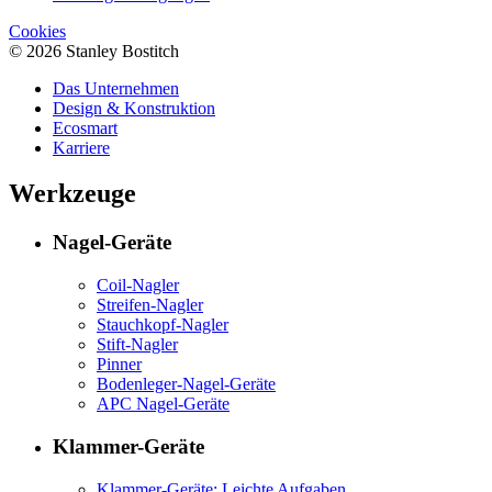
Cookies
© 2026 Stanley Bostitch
Das Unternehmen
Design & Konstruktion
Ecosmart
Karriere
Werkzeuge
Nagel-Geräte
Coil-Nagler
Streifen-Nagler
Stauchkopf-Nagler
Stift-Nagler
Pinner
Bodenleger-Nagel-Geräte
APC Nagel-Geräte
Klammer-Geräte
Klammer-Geräte: Leichte Aufgaben