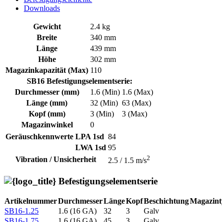
Downloads
Gewicht
2.4 kg
Breite
340 mm
Länge
439 mm
Höhe
302 mm
Magazinkapazität (Max)
110
SB16 Befestigungselementserie:
Durchmesser (mm)
1.6 (Min)
1.6 (Max)
Länge (mm)
32 (Min)
63 (Max)
Kopf (mm)
3 (Min)
3 (Max)
Magazinwinkel
0
Geräuschkennwerte
LPA 1sd
84
LWA 1sd
95
2
Vibration / Unsicherheit
2.5 / 1.5 m/s
Befestigungselementserie
Artikelnummer
Durchmesser
Länge
Kopf
Beschichtung
Magazint
SB16-1.25
1.6 (16 GA)
32
3
Galv
SB16-1.75
1.6 (16 GA)
45
3
Galv