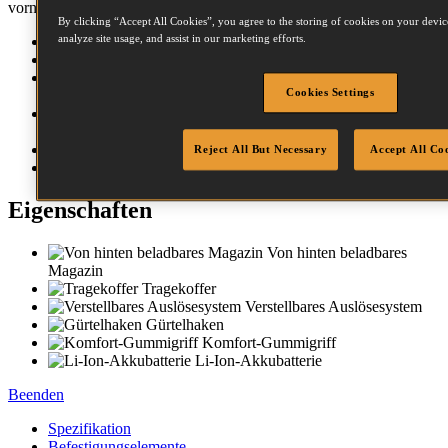
vornehmbare Einstellungen optimieren den Arbeitsvorgang.
By clicking “Accept All Cookies”, you agree to the storing of cookies on your device
analyze site usage, and assist in our marketing efforts.
Schießt 16GA Stiftnägel von 32-63mm
Schneller Wechsel zwischen Einzel- und Kontaktauslösung
Kleine Nase für eine größere Sichtbarkeit und reduzierte
Cookies Settings
Beschädigungen am Werkstück
2x 4.0Ah Akkus und Schnellladegerät im Lieferumfang
enthalten
Lieferung in T STAK-Box VI für mehr Sicherheit
Reject All But Necessary
Accept All Co
Die NEUE Bostitch Akku-Reihe
Eigenschaften
Von hinten beladbares
Magazin
Tragekoffer
Verstellbares Auslösesystem
Gürtelhaken
Komfort-Gummigriff
Li-Ion-Akkubatterie
Beenden
Spezifikation
Befestigungselemente