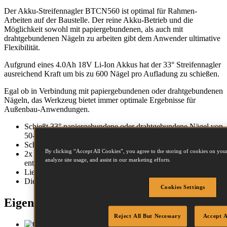
Der Akku-Streifennagler BTCN560 ist optimal für Rahmen-
Arbeiten auf der Baustelle. Der reine Akku-Betrieb und die
Möglichkeit sowohl mit papiergebundenen, als auch mit
drahtgebundenen Nägeln zu arbeiten gibt dem Anwender ultimative
Flexibilität.
Aufgrund eines 4.0Ah 18V Li-Ion Akkus hat der 33° Streifennagler
ausreichend Kraft um bis zu 600 Nägel pro Aufladung zu schießen.
Egal ob in Verbindung mit papiergebundenen oder drahtgebundenen
Nägeln, das Werkzeug bietet immer optimale Ergebnisse für
Außenbau-Anwendungen.
Schießt 33° papiergebundene oder drahtgebundene Nägel von
50-90mm
Schneller Wechsel zwischen Einzel- und Kontaktauslösung
By clicking “Accept All Cookies”, you agree to the storing of cookies on your
2x 4.0Ah Akkus und Schnellladegerät im Lieferumfang
analyze site usage, and assist in our marketing efforts.
enthalten
Lieferung in Kit-Box für mehr Sicherheit
Die NEUE Bostitch Akku-Reihe
Cookies Settings
Eigenschaften
Reject All But Necessary
Accept A
Gezackte Nase