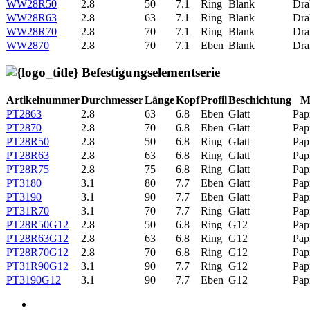
WW28R50
2.8
50
7.1
Ring
Blank
Dra
WW28R63
2.8
63
7.1
Ring
Blank
Dra
WW28R70
2.8
70
7.1
Ring
Blank
Dra
WW2870
2.8
70
7.1
Eben
Blank
Dra
Befestigungselementserie
Artikelnummer
Durchmesser
Länge
Kopf
Profil
Beschichtung
M
PT2863
2.8
63
6.8
Eben
Glatt
Pap
PT2870
2.8
70
6.8
Eben
Glatt
Pap
PT28R50
2.8
50
6.8
Ring
Glatt
Pap
PT28R63
2.8
63
6.8
Ring
Glatt
Pap
PT28R75
2.8
75
6.8
Ring
Glatt
Pap
PT3180
3.1
80
7.7
Eben
Glatt
Pap
PT3190
3.1
90
7.7
Eben
Glatt
Pap
PT31R70
3.1
70
7.7
Ring
Glatt
Pap
PT28R50G12
2.8
50
6.8
Ring
G12
Pap
PT28R63G12
2.8
63
6.8
Ring
G12
Pap
PT28R70G12
2.8
70
6.8
Ring
G12
Pap
PT31R90G12
3.1
90
7.7
Ring
G12
Pap
PT3190G12
3.1
90
7.7
Eben
G12
Pap