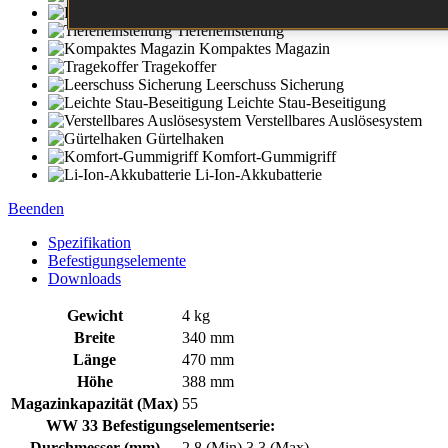
Kunststoff-Nasen-Aufsatz
Tiefeneinstellung
Kompaktes Magazin
Tragekoffer
Leerschuss Sicherung
Leichte Stau-Beseitigung
Verstellbares Auslösesystem
Gürtelhaken
Komfort-Gummigriff
Li-Ion-Akkubatterie
Beenden
Spezifikation
Befestigungselemente
Downloads
Gewicht
4 kg
Breite
340 mm
Länge
470 mm
Höhe
388 mm
Magazinkapazität (Max)
55
WW 33 Befestigungselementserie:
Durchmesser (mm)
2.8 (Min)
3.3 (Max)