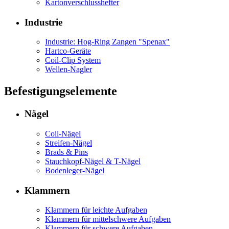
Kartonverschlusshefter
Industrie
Industrie: Hog-Ring Zangen "Spenax"
Hartco-Geräte
Coil-Clip System
Wellen-Nagler
Befestigungselemente
Nägel
Coil-Nägel
Streifen-Nägel
Brads & Pins
Stauchkopf-Nägel & T-Nägel
Bodenleger-Nägel
Klammern
Klammern für leichte Aufgaben
Klammern für mittelschwere Aufgaben
Klammern für schwere Aufgaben