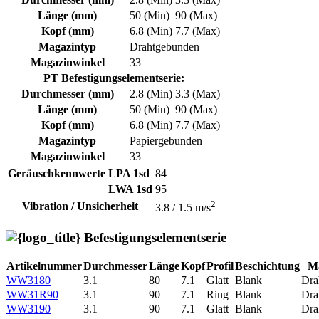
Länge (mm)
50 (Min)
90 (Max)
Kopf (mm)
6.8 (Min)
7.7 (Max)
Magazintyp
Drahtgebunden
Magazinwinkel
33
PT Befestigungselementserie:
Durchmesser (mm)
2.8 (Min)
3.3 (Max)
Länge (mm)
50 (Min)
90 (Max)
Kopf (mm)
6.8 (Min)
7.7 (Max)
Magazintyp
Papiergebunden
Magazinwinkel
33
Geräuschkennwerte
LPA 1sd
84
LWA 1sd
95
2
Vibration / Unsicherheit
3.8 / 1.5 m/s
Befestigungselementserie
Artikelnummer
Durchmesser
Länge
Kopf
Profil
Beschichtung
Ma
WW3180
3.1
80
7.1
Glatt
Blank
Dra
WW31R90
3.1
90
7.1
Ring
Blank
Dra
WW3190
3.1
90
7.1
Glatt
Blank
Dra