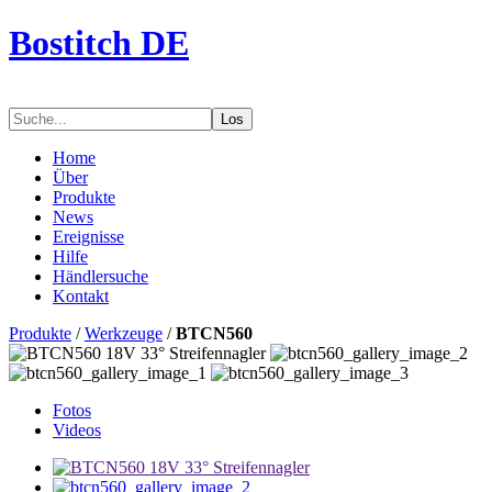
Bostitch DE
Los
Home
Über
Produkte
News
Ereignisse
Hilfe
Händlersuche
Kontakt
Produkte
/
Werkzeuge
/
BTCN560
Fotos
Videos