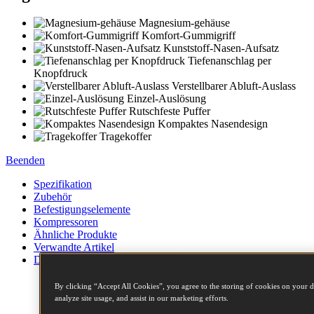
Magnesium-gehäuse
Komfort-Gummigriff
Kunststoff-Nasen-Aufsatz
Tiefenanschlag per
Knopfdruck
Verstellbarer Abluft-Auslass
Einzel-Auslösung
Rutschfeste Puffer
Kompaktes Nasendesign
Tragekoffer
Beenden
Spezifikation
Zubehör
Befestigungselemente
Kompressoren
Ähnliche Produkte
Verwandte Artikel
Downloads
Gewicht
3.70 kg
By clicking “Accept All Cookies”, you agree to the storing of cookies on your d
analyze site usage, and assist in our marketing efforts.
Breite
133 mm