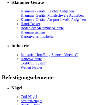
Klammer-Geräte
Klammer-Geräte: Leichte Aufgaben
Klammer-Geräte: Mittelschwere Aufgaben
Klammer-Geräte: Anspruchsvolle Aufgaben
Hand-Tacker
Bodenleger-Klammer-Geräte
Klammerzangen
Kartonverschlusshefter
Industrie
Industrie: Hog-Ring Zangen "Spenax"
Hartco-Geräte
Coil-Clip System
Wellen-Nagler
Befestigungselemente
Nägel
Coil-Nägel
Streifen-Nägel