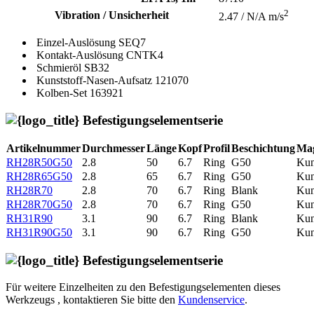
2
Vibration / Unsicherheit
2.47 / N/A m/s
Einzel-Auslösung
SEQ7
Kontakt-Auslösung
CNTK4
Schmieröl
SB32
Kunststoff-Nasen-Aufsatz
121070
Kolben-Set
163921
Befestigungselementserie
Artikelnummer
Durchmesser
Länge
Kopf
Profil
Beschichtung
Mag
RH28R50G50
2.8
50
6.7
Ring
G50
Kun
RH28R65G50
2.8
65
6.7
Ring
G50
Kun
RH28R70
2.8
70
6.7
Ring
Blank
Kun
RH28R70G50
2.8
70
6.7
Ring
G50
Kun
RH31R90
3.1
90
6.7
Ring
Blank
Kun
RH31R90G50
3.1
90
6.7
Ring
G50
Kun
Befestigungselementserie
Für weitere Einzelheiten zu den Befestigungselementen dieses
Werkzeugs , kontaktieren Sie bitte den
Kundenservice
.