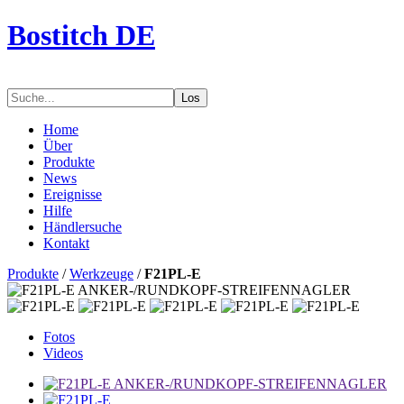
Bostitch DE
Los
Home
Über
Produkte
News
Ereignisse
Hilfe
Händlersuche
Kontakt
Produkte
/
Werkzeuge
/
F21PL-E
Fotos
Videos