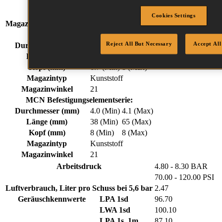
Länge
517 mm
Höhe
355 mm
Cookies Settings
Magazinkapazität (Max)
50
PL Befestigungselementserie:
Reject All But Necessary
Accept All
Durchmesser (mm)
2.5 (Min)
3.3 (Max)
Länge (mm)
45 (Min)
90 (Max)
Kopf (mm)
6.7 (Min)
8 (Max)
Magazintyp
Kunststoff
Magazinwinkel
21
MCN Befestigungselementserie:
Durchmesser (mm)
4.0 (Min)
4.1 (Max)
Länge (mm)
38 (Min)
65 (Max)
Kopf (mm)
8 (Min)
8 (Max)
Magazintyp
Kunststoff
Magazinwinkel
21
Arbeitsdruck
4.80 - 8.30 BAR
70.00 - 120.00 PSI
Luftverbrauch, Liter pro Schuss bei 5,6 bar
2.47
Geräuschkennwerte
LPA 1sd
96.70
LWA 1sd
100.10
LPA 1s, 1m
87.10