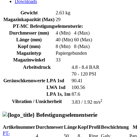
Downloads
Gewicht
2.63 kg
Magazinkapazität (Max)
29
PT-MC Befestigungselementserie:
Durchmesser (mm)
4 (Min)
4 (Max)
Länge (mm)
40 (Min)
60 (Max)
Kopf (mm)
8 (Min)
8 (Max)
Magazintyp
Papiergebunden
Magazinwinkel
33
Arbeitsdruck
4.8 - 8.4 BAR
70 - 120 PSI
Geräuschkennwerte
LPA 1sd
90.41
LWA 1sd
100.56
LPA 1s, 1m
87.6
2
Vibration / Unsicherheit
3.83 / 1.92 m/s
Befestigungselementserie
Artikelnummer
Durchmesser
Länge
Kopf
Profil
Beschichtung
M
PT-
4
50
8
Ring
Galv
Pap