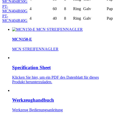
MCN404R50G
PT-
4
60
8
Ring
Galv
Pap
MCN404R60G
PT-
4
40
8
Ring
Galv
Pap
MCN404R40G
MCN150-E
MCN STREIFENNAGLER
Specification Sheet
Klicken Sie hier, um ein PDF des Datenblatt für dieses
Produkt herunterzuladen.
Werkzeughandbuch
Werkzeug Bedienungsanleitung