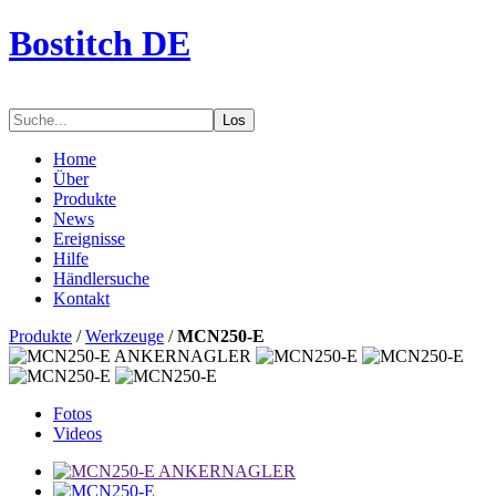
Bostitch DE
Los
Home
Über
Produkte
News
Ereignisse
Hilfe
Händlersuche
Kontakt
Produkte
/
Werkzeuge
/
MCN250-E
Fotos
Videos