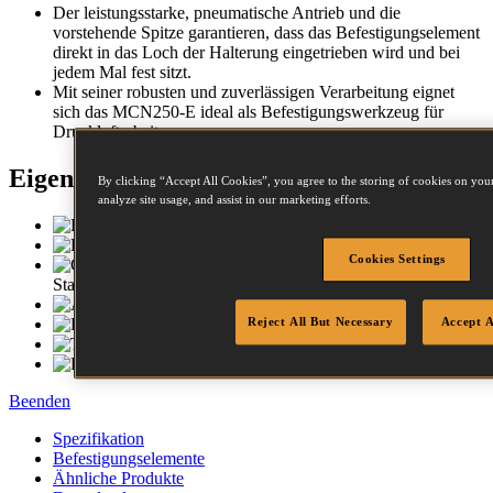
Der leistungsstarke, pneumatische Antrieb und die
vorstehende Spitze garantieren, dass das Befestigungselement
direkt in das Loch der Halterung eingetrieben wird und bei
jedem Mal fest sitzt.
Mit seiner robusten und zuverlässigen Verarbeitung eignet
sich das MCN250-E ideal als Befestigungswerkzeug für
Druckluftarbeiten
Eigenschaften
By clicking “Accept All Cookies”, you agree to the storing of cookies on your
analyze site usage, and assist in our marketing efforts.
Komfort-Gummigriff
Einzel-Auslösung
Cookies Settings
Gehäuseschutz aus
Stahl oben/unten
Anker-Nase
Kompaktes Magazin
Reject All But Necessary
Accept A
Tragekoffer
Leerschuss Sicherung
Beenden
Spezifikation
Befestigungselemente
Ähnliche Produkte