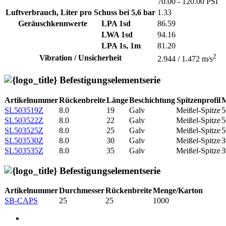
70.00 - 120.00 PSI
Luftverbrauch, Liter pro Schuss bei 5,6 bar
1.33
Geräuschkennwerte
LPA 1sd
86.59
LWA 1sd
94.16
LPA 1s, 1m
81.20
2
Vibration / Unsicherheit
2.944 / 1.472 m/s
Befestigungselementserie
Artikelnummer
Rückenbreite
Länge
Beschichtung
Spitzenprofil
M
SL503519Z
8.0
19
Galv
Meißel-Spitze
5
SL503522Z
8.0
22
Galv
Meißel-Spitze
5
SL503525Z
8.0
25
Galv
Meißel-Spitze
5
SL503530Z
8.0
30
Galv
Meißel-Spitze
3
SL503535Z
8.0
35
Galv
Meißel-Spitze
3
Befestigungselementserie
Artikelnummer
Durchmesser
Rückenbreite
Menge/Karton
SB-CAPS
25
25
1000