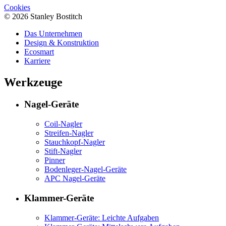
Cookies
© 2026 Stanley Bostitch
Das Unternehmen
Design & Konstruktion
Ecosmart
Karriere
Werkzeuge
Nagel-Geräte
Coil-Nagler
Streifen-Nagler
Stauchkopf-Nagler
Stift-Nagler
Pinner
Bodenleger-Nagel-Geräte
APC Nagel-Geräte
Klammer-Geräte
Klammer-Geräte: Leichte Aufgaben