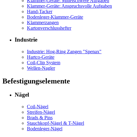
Klammer-Geräte: Mittelschwere Aufgaben
Klammer-Geräte: Anspruchsvolle Aufgaben
Hand-Tacker
Bodenleger-Klammer-Geräte
Klammerzangen
Kartonverschlusshefter
Industrie
Industrie: Hog-Ring Zangen "Spenax"
Hartco-Geräte
Coil-Clip System
Wellen-Nagler
Befestigungselemente
Nägel
Coil-Nägel
Streifen-Nägel
Brads & Pins
Stauchkopf-Nägel & T-Nägel
Bodenleger-Nägel