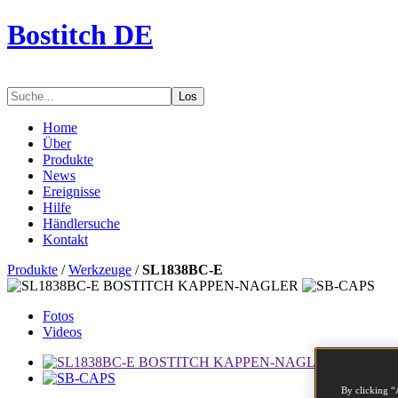
Bostitch DE
Los
Home
Über
Produkte
News
Ereignisse
Hilfe
Händlersuche
Kontakt
Produkte
/
Werkzeuge
/
SL1838BC-E
Fotos
Videos
By clicking “