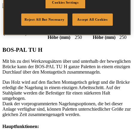
Cookies Settings
Anzahl der
Arbeitsbereich
Arbeitsbereich
Werkzeuge
(Standard)
(Optional)
Reject All But Necessary
Accept All Cookies
Länge
(mm)
1500
Länge
(mm)
2500
6-12
Breite
(mm)
1000
Breite
(mm)
2500
(Min - Max)
Höhe
(mm)
250
Höhe
(mm)
250
BOS-PAL TU H
Mit bis zu drei Werkzeugsätzen über und unterhalb der beweglichen
Brücke kann der BOS-PAL TU H ganze Paletten in einem einzigen
Durchlauf über den Montagetisch zusammennageln.
Das Holz wird auf den flachen Montagetisch gelegt und die Brücke
erledigt die Nagelung in einem einzigen Arbeitsschritt. Auf der
Stahlplatte werden die Befestiger für einen stärkeren Halt
umgebogen.
Dank der vorprogrammierten Nagelungsoptionen, die bei dieser
Anlage verfügbar sind, können Paletten unterschiedlicher Größe zur
gleichen Zeit zusammengenagelt werden.
Hauptfunktionen: