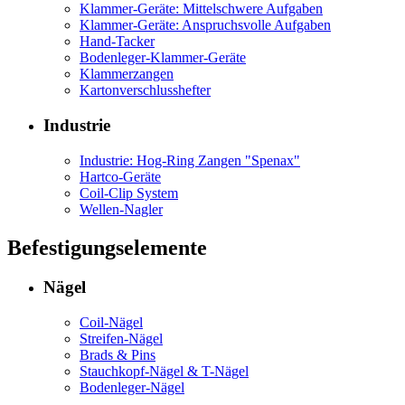
Klammer-Geräte: Mittelschwere Aufgaben
Klammer-Geräte: Anspruchsvolle Aufgaben
Hand-Tacker
Bodenleger-Klammer-Geräte
Klammerzangen
Kartonverschlusshefter
Industrie
Industrie: Hog-Ring Zangen "Spenax"
Hartco-Geräte
Coil-Clip System
Wellen-Nagler
Befestigungselemente
Nägel
Coil-Nägel
Streifen-Nägel
Brads & Pins
Stauchkopf-Nägel & T-Nägel
Bodenleger-Nägel