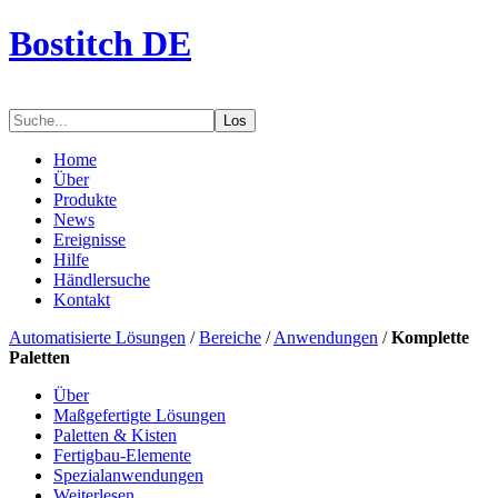
Bostitch DE
Los
Home
Über
Produkte
News
Ereignisse
Hilfe
Händlersuche
Kontakt
Automatisierte Lösungen
/
Bereiche
/
Anwendungen
/
Komplette
Paletten
Über
Maßgefertigte Lösungen
Paletten & Kisten
Fertigbau-Elemente
Spezialanwendungen
Weiterlesen