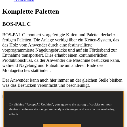
Komplette Paletten
BOS-PAL C
BOS-PAL C montiert vorgefertigte Kufen und Palettendeckel zu
fertigen Paletten. Die Anlage verfügt über ein Ketten-System, das
das Holz vom Anwender durch eine festinstallierte,
vorprogrammierte Nagelungsbrücke und auf ein Förderband zur
Entnahme transportiert. Dies erlaubt einen kontinuierlichen
Produktionsfluss, da der Anwender die Maschine bestücken kann,
während Nagelung und Entnahme am anderen Ende des
Montagetisches stattfinden.
Der Anwender kann auch hier immer an der gleichen Stelle bleiben,
was das Bestücken vereinfacht und beschleunigt.
Hauptfunktionen:
By clicking “Accept All Cookies”, you agree to the storing of cookies on your
Kettensystem ermöglicht kontinuierliche Produktion
device to enhance site navigation, analyze site usage, and assist in our marketing
kompletter Paletten
efforts.
Eine einzige Position für den Anwender zur schnelleren
Bestückung