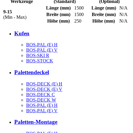
Werkzeuge
(Standard)
(Optional)
Länge
(mm)
1500
Länge
(mm)
N/A
9-15
Breite
(mm)
1500
Breite
(mm)
N/A
(Min - Max)
Höhe
(mm)
250
Höhe
(mm)
N/A
Kufen
BOS-PAL (E) H
BOS-PAL (E) V
BOS-SKI R
BOS-STOCK
Palettendeckel
BOS-DECK (E) H
BOS-DECK (E) V
BOS-DECK C
BOS-DECK W
BOS-PAL (E) H
BOS-PAL (E) V
Paletten-Montage