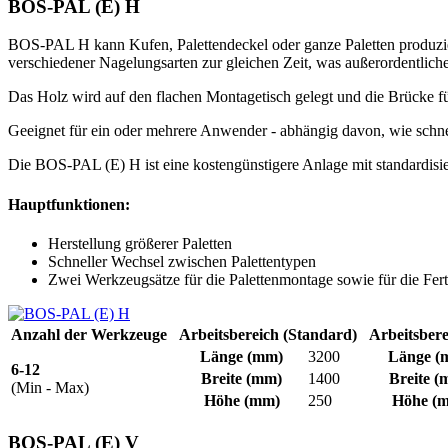
BOS-PAL (E) H
BOS-PAL H kann Kufen, Palettendeckel oder ganze Paletten produzie
verschiedener Nagelungsarten zur gleichen Zeit, was außerordentliche F
Das Holz wird auf den flachen Montagetisch gelegt und die Brücke f
Geeignet für ein oder mehrere Anwender - abhängig davon, wie schnell
Die BOS-PAL (E) H ist eine kostengünstigere Anlage mit standardisie
Hauptfunktionen:
Herstellung größerer Paletten
Schneller Wechsel zwischen Palettentypen
Zwei Werkzeugsätze für die Palettenmontage sowie für die F
Anzahl der Werkzeuge
Arbeitsbereich (Standard)
Arbeitsbere
Länge
(mm)
3200
Länge
(
6-12
Breite
(mm)
1400
Breite
(
(Min - Max)
Höhe
(mm)
250
Höhe
(m
BOS-PAL (E) V