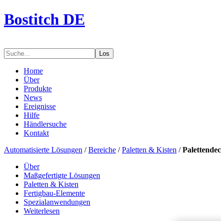
Bostitch DE
Los
Home
Über
Produkte
News
Ereignisse
Hilfe
Händlersuche
Kontakt
Automatisierte Lösungen
/
Bereiche
/
Paletten & Kisten
/
Palettendec
Über
Maßgefertigte Lösungen
Paletten & Kisten
Fertigbau-Elemente
Spezialanwendungen
Weiterlesen