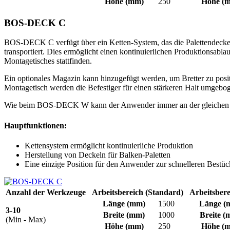
Höhe
(mm)
250
Höhe
(m
BOS-DECK C
BOS-DECK C verfügt über ein Ketten-System, das die Palettendeckel
transportiert. Dies ermöglicht einen kontinuierlichen Produktionsab
Montagetisches stattfinden.
Ein optionales Magazin kann hinzugefügt werden, um Bretter zu posit
Montagetisch werden die Befestiger für einen stärkeren Halt umgebo
Wie beim BOS-DECK W kann der Anwender immer an der gleichen Stel
Hauptfunktionen:
Kettensystem ermöglicht kontinuierliche Produktion
Herstellung von Deckeln für Balken-Paletten
Eine einzige Position für den Anwender zur schnelleren Bestü
Anzahl der Werkzeuge
Arbeitsbereich (Standard)
Arbeitsbere
Länge
(mm)
1500
Länge
(
3-10
Breite
(mm)
1000
Breite
(
(Min - Max)
Höhe
(mm)
250
Höhe
(m