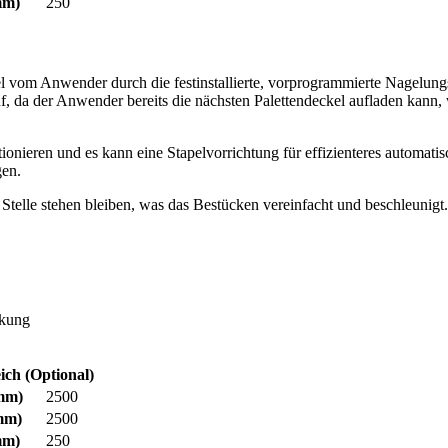
m)
250
 vom Anwender durch die festinstallierte, vorprogrammierte Nagelun
lauf, da der Anwender bereits die nächsten Palettendeckel aufladen ka
ionieren und es kann eine Stapelvorrichtung für effizienteres automati
gen.
le stehen bleiben, was das Bestücken vereinfacht und beschleunigt.
ckung
ich (Optional)
mm)
2500
mm)
2500
m)
250