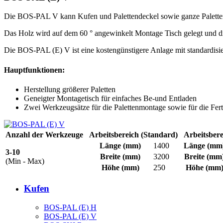
Die BOS-PAL V kann Kufen und Palettendeckel sowie ganze Paletten 
Das Holz wird auf dem 60 ° angewinkelt Montage Tisch gelegt und d
Die BOS-PAL (E) V ist eine kostengünstigere Anlage mit standardisie
Hauptfunktionen:
Herstellung größerer Paletten
Geneigter Montagetisch für einfaches Be-und Entladen
Zwei Werkzeugsätze für die Palettenmontage sowie für die F
Anzahl der Werkzeuge
Arbeitsbereich (Standard)
Arbeitsbere
Länge
(mm)
1400
Länge
(mm
3-10
Breite
(mm)
3200
Breite
(mm
(Min - Max)
Höhe
(mm)
250
Höhe
(mm
Kufen
BOS-PAL (E) H
BOS-PAL (E) V