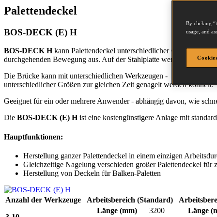
Palettendeckel
By clicking “
BOS-DECK (E) H
usage, and ass
BOS-DECK H
kann Palettendeckel unterschiedlicher Größen auf ein
Cookies
durchgehenden Bewegung aus. Auf der Stahlplatte werden die Befesti
Die Brücke kann mit unterschiedlichen Werkzeugen - abhängig von d
unterschiedlicher Größen zur gleichen Zeit genagelt werden können.
Geeignet für ein oder mehrere Anwender - abhängig davon, wie schnell
Die
BOS-DECK (E) H
ist eine kostengünstigere Anlage mit standard
Hauptfunktionen:
Herstellung ganzer Palettendeckel in einem einzigen Arbeitsdu
Gleichzeitige Nagelung verschieden großer Palettendeckel für zu
Herstellung von Deckeln für Balken-Paletten
Anzahl der Werkzeuge
Arbeitsbereich (Standard)
Arbeitsbere
Länge
(mm)
3200
Länge
(
3-10