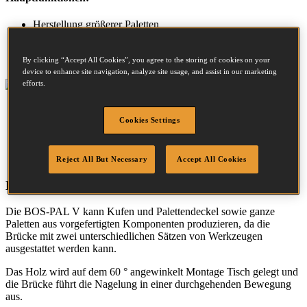
Herstellung größerer Paletten
Schneller Wechsel zwischen Palettentypen
Zwei Werkzeugsätze für die Palettenmontage sowie für die
Fertigung von Komponenten
By clicking “Accept All Cookies”, you agree to the storing of cookies on your
device to enhance site navigation, analyze site usage, and assist in our marketing
efforts.
Anzahl der
Arbeitsbereich
Arbeitsbereich
Werkzeuge
(Standard)
(Optional)
Cookies Settings
Länge
(mm)
3200
Länge
(mm)
7000
6-12
Breite
(mm)
1400
Breite
(mm)
4000
(Min - Max)
Höhe
(mm)
250
Höhe
(mm)
250
Reject All But Necessary
Accept All Cookies
BOS-PAL (E) V
Die BOS-PAL V kann Kufen und Palettendeckel sowie ganze
Paletten aus vorgefertigten Komponenten produzieren, da die
Brücke mit zwei unterschiedlichen Sätzen von Werkzeugen
ausgestattet werden kann.
Das Holz wird auf dem 60 ° angewinkelt Montage Tisch gelegt und
die Brücke führt die Nagelung in einer durchgehenden Bewegung
aus.