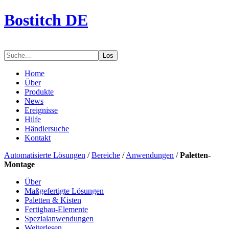
Bostitch DE
Los
Home
Über
Produkte
News
Ereignisse
Hilfe
Händlersuche
Kontakt
Automatisierte Lösungen
/
Bereiche
/
Anwendungen
/
Paletten-
Montage
Über
Maßgefertigte Lösungen
Paletten & Kisten
Fertigbau-Elemente
Spezialanwendungen
Weiterlesen