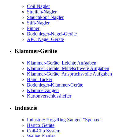
Coil-Nagler
Streifen-Nagler
Stauchkopf-Nagler
Stift-Nagler
Pinner
Bodenleger-Nagel-Geräte
APC Nagel-Geräte
Klammer-Geräte
Klammer-Geräte: Leichte Aufgaben
Klammer-Geräte: Mittelschwere Aufgaben
Klammer-Geräte: Anspruchsvolle Aufgaben
Hand-Tacker
Bodenleger-Klammer-Geräte
Klammerzangen
Kartonverschlusshefter
Industrie
Industrie: Hog-Ring Zangen "Spenax"
Hartco-Geräte
Coil-Clip System
Wellen-Nagler