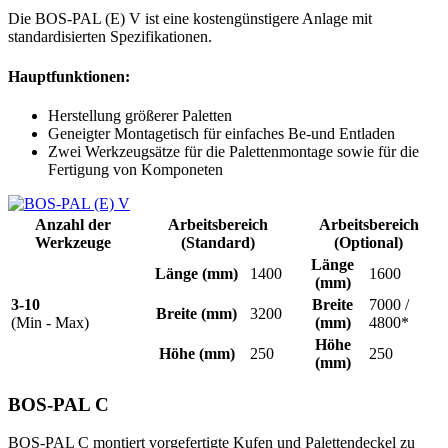
Die BOS-PAL (E) V ist eine kostengünstigere Anlage mit
standardisierten Spezifikationen.
Hauptfunktionen:
Herstellung größerer Paletten
Geneigter Montagetisch für einfaches Be-und Entladen
Zwei Werkzeugsätze für die Palettenmontage sowie für die
Fertigung von Komponeten
Anzahl der
Arbeitsbereich
Arbeitsbereich
Werkzeuge
(Standard)
(Optional)
Länge
Länge
(mm)
1400
1600
(mm)
3-10
Breite
7000 /
Breite
(mm)
3200
(Min - Max)
(mm)
4800*
Höhe
Höhe
(mm)
250
250
(mm)
BOS-PAL C
BOS-PAL C montiert vorgefertigte Kufen und Palettendeckel zu