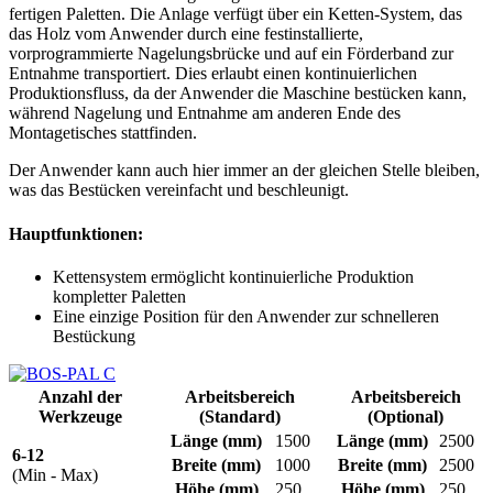
fertigen Paletten. Die Anlage verfügt über ein Ketten-System, das
das Holz vom Anwender durch eine festinstallierte,
vorprogrammierte Nagelungsbrücke und auf ein Förderband zur
Entnahme transportiert. Dies erlaubt einen kontinuierlichen
Produktionsfluss, da der Anwender die Maschine bestücken kann,
während Nagelung und Entnahme am anderen Ende des
Montagetisches stattfinden.
Der Anwender kann auch hier immer an der gleichen Stelle bleiben,
was das Bestücken vereinfacht und beschleunigt.
Hauptfunktionen:
Kettensystem ermöglicht kontinuierliche Produktion
kompletter Paletten
Eine einzige Position für den Anwender zur schnelleren
Bestückung
Anzahl der
Arbeitsbereich
Arbeitsbereich
Werkzeuge
(Standard)
(Optional)
Länge
(mm)
1500
Länge
(mm)
2500
6-12
Breite
(mm)
1000
Breite
(mm)
2500
(Min - Max)
Höhe
(mm)
250
Höhe
(mm)
250